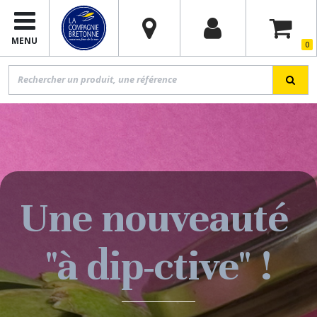
MENU
0
Une nouveauté
"à dip-ctive" !