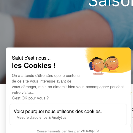
Saiso
Tous les blogs
Off
Au sein de notre 
d'autres produits 
d’emboîtage, tout 