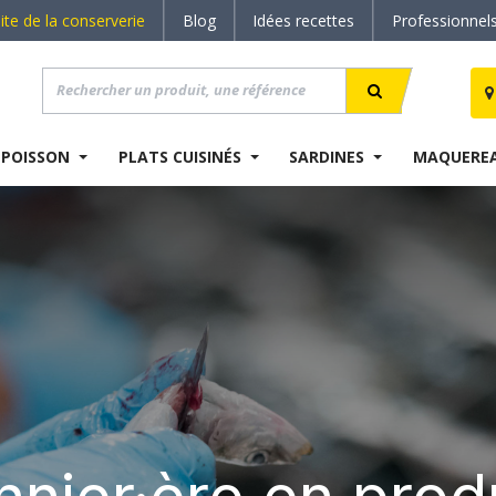
site de la conserverie
Blog
Idées recettes
Professionnel
 POISSON
PLATS CUISINÉS
SARDINES
MAQUERE