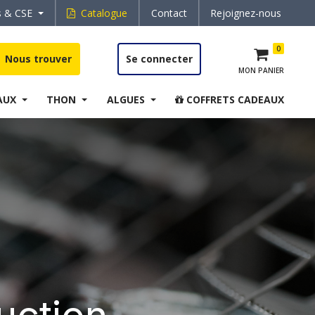
s & CSE
Catalogue
Contact
Rejoignez-nous
0
Nous trouver
Se connecter
MON PANIER
AUX
THON
ALGUES
COFFRETS CADEAUX