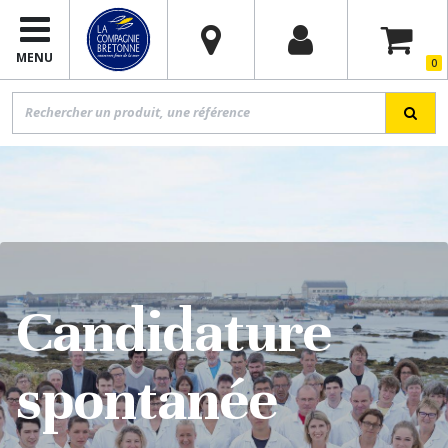
MENU
0
Candidature
spontanée