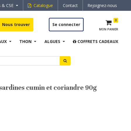
s & CSE
Catalogue
Contact
Rejoignez-nous
0
Nous trouver
Se connecter
MON PANIER
AUX
THON
ALGUES
COFFRETS CADEAUX
e sardines cumin et coriandre 90g