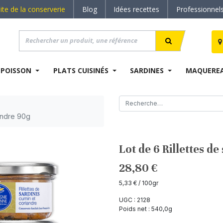
site de la conserverie
Blog
Idées recettes
Professionnel
 POISSON
PLATS CUISINÉS
SARDINES
MAQUERE
iandre 90g
Lot de 6 Rillettes d
28,80
€
5,33
€
/ 100gr
UGC :
2128
Poids net :
540,0
g