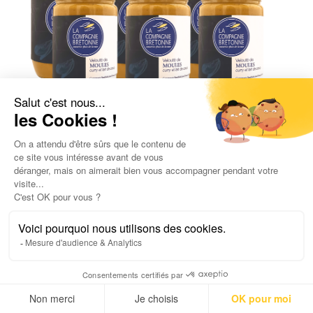
Lot de 6 Veloutés de moules, curry et
lait de coco 570g
44,30
€
1,30
€
/ 100gr
UGC :
2215
Poids net :
3 420,0
g