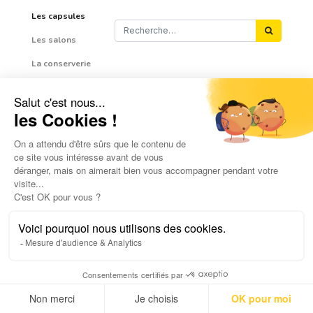
Les capsules
Les salons
La conserverie
Actualité
Offres d'emploi
Aucun article pour le moment.
La Compagnie Bretonne
105 Hent Yvon Buannic
Parc d'Activités de Prat Gouzien
29760 Penmarc'h
Besoin d'aide ?
02 98 58 40 12