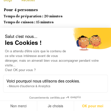
blogs
Recettes
Pour 4 personnes
Temps de préparation : 20 minutes
Temps de cuisson : 15 minutes
Ingrédients :
2 belles courgettes
2 boites de rillettes de maquereaux ( Dans cette
recette, les rillettes de maquereaux peuvent être
remplacées par des rillettes de saumon, de thon
ou de sardines)
100 g de fromage frais type Madame Loïk
Un petit bouquet d’estragon frais