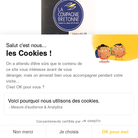
Velouté de moules, curry et lait de coco 570g
7,80
€