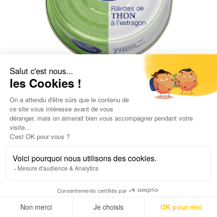
Rillettes de Thon à l’estragon 78g
4,00
€
5,13
€
/ 100gr
UGC :
0101
Poids net :
78,0
g
AJOUTER AU PANIER