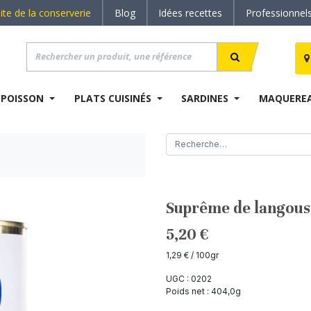
site de la conserverie
Blog
Idées recettes
Professionnel
 POISSON
PLATS CUISINÉS
SARDINES
MAQUERE
Suprême de langoust
5,20
€
1,29
€
/ 100gr
UGC :
0202
Poids net :
404,0
g