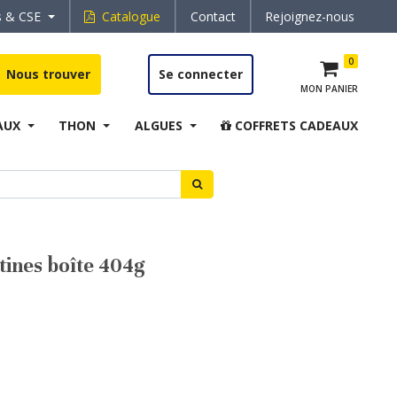
s & CSE
Catalogue
Contact
Rejoignez-nous
0
Nous trouver
Se connecter
MON PANIER
AUX
THON
ALGUES
COFFRETS CADEAUX
ines boîte 404g