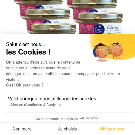
Lot de 8 caviars d'artichaut au kombu
royal
59,60
€
5,32
€
/ 100gr
UGC :
2171
Poids net :
140,0
g