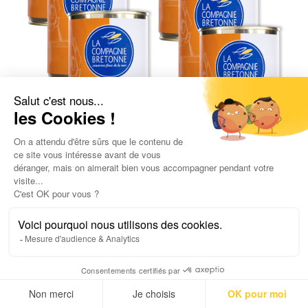
Lot de 6 Suprême de langoustines 404g
30,00
€
1,24
€
/ 100gr
UGC :
2202
Poids net :
2 424,0
g
AJOUTER AU PANIER