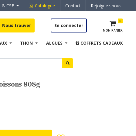
s & CSE
Catalogue
Contact
Rejoignez-nous
0
Nous trouver
Se connecter
MON PANIER
AUX
THON
ALGUES
COFFRETS CADEAUX
poissons 808g