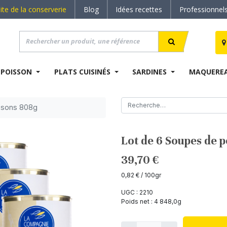
site de la conserverie
Blog
Idées recettes
Professionnel
 POISSON
PLATS CUISINÉS
SARDINES
MAQUERE
ssons 808g
Lot de 6 Soupes de 
39,70
€
0,82
€
/ 100gr
UGC :
2210
Poids net :
4 848,0
g