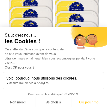
Lot de 12 Sardines à l’huile d’olive et
citron Bio
57,20
€
4,14
€
/ 100gr
UGC :
2321
Poids net :
1,38
g