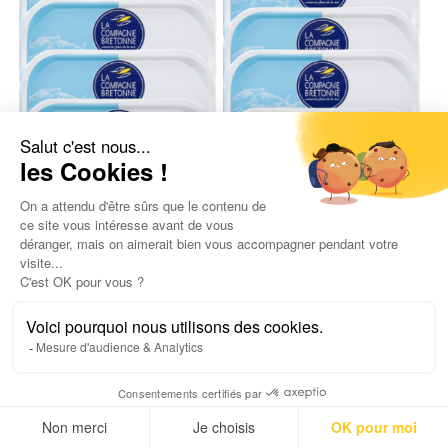
Lot de 12 Filets de Maquereaux au
naturel 118g
56,00
€
6,39
€
/ 100gr
UGC :
2417
Poids net :
1,416
g