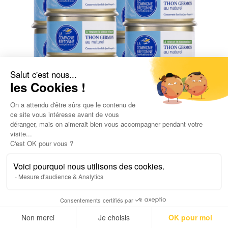
Lot de 12 Thon blanc Germon au naturel
à teneur réduite en sodium
65,60
€
5,47
€
/ 100gr
UGC :
2958
Poids net :
1 620,0
g