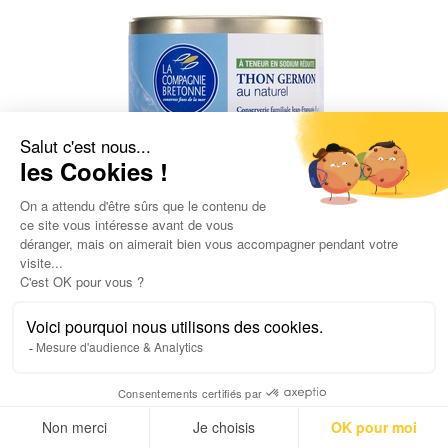
Thon blanc Germon au naturel à teneur réduite en sodium
135g
5,70
€