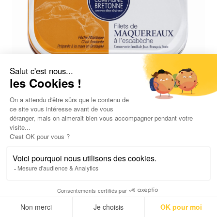
Filets de Maquereaux à l'escabèche 113g
4,90
€
4,34
€
/ 100gr
UGC :
0402
Poids net :
113,0
g
AJOUTER AU PANIER