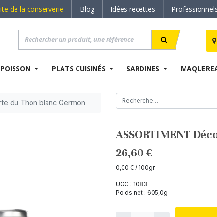
site de la conserverie
Blog
Idées recettes
Professionnel
 POISSON
PLATS CUISINÉS
SARDINES
MAQUERE
te du Thon blanc Germon
ASSORTIMENT Décou
26,60
€
0,00
€
/ 100gr
UGC :
1083
Poids net :
605,0
g