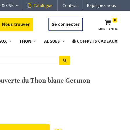
s & CSE
Catalogue
Contact
Rejoignez-nous
0
Nous trouver
Se connecter
MON PANIER
AUX
THON
ALGUES
COFFRETS CADEAUX
verte du Thon blanc Germon