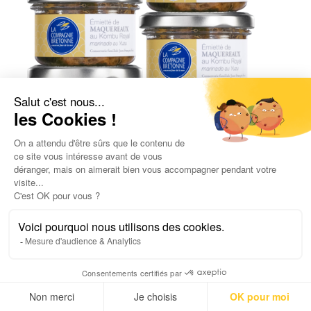
Lot de 6 Emietté de Maquereaux au
Kombu Royal et marinade au Yuzu 90g
34,50
€
6,39
€
/ 100gr
UGC :
2152
Poids net :
540,0
g