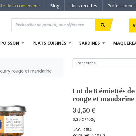
site de la conserverie
Blog
Idées recettes
Professionnel
 POISSON
PLATS CUISINÉS
SARDINES
MAQUERE
curry rouge et mandarine
Lot de 6 émiettés 
rouge et mandarine
34,50
€
6,39
€
/ 100gr
UGC :
2154
Poids net :
540,0
g