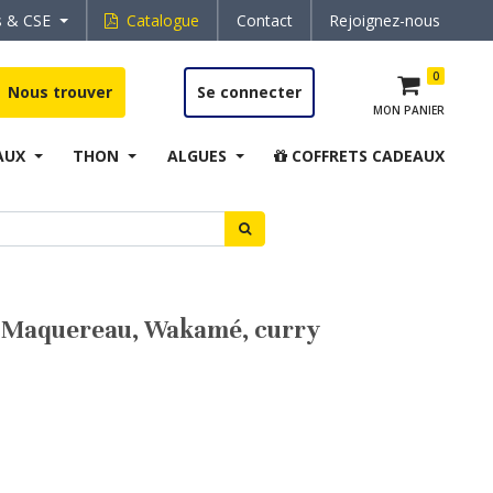
s & CSE
Catalogue
Contact
Rejoignez-nous
0
Nous trouver
Se connecter
MON PANIER
AUX
THON
ALGUES
COFFRETS CADEAUX
de Maquereau, Wakamé, curry