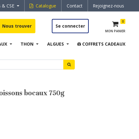
s & CSE
Catalogue
Contact
Rejoignez-nous
0
Nous trouver
Se connecter
MON PANIER
AUX
THON
ALGUES
COFFRETS CADEAUX
poissons bocaux 750g