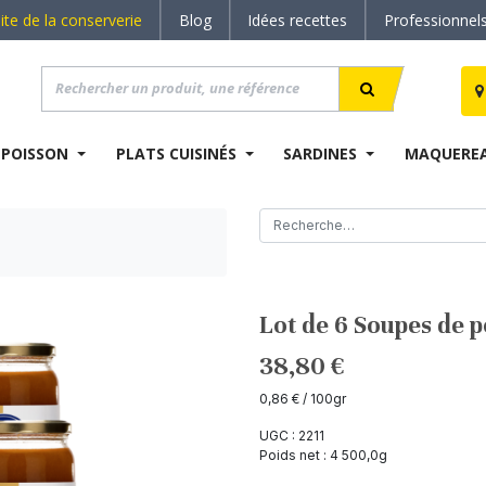
site de la conserverie
Blog
Idées recettes
Professionnel
 POISSON
PLATS CUISINÉS
SARDINES
MAQUERE
Lot de 6 Soupes de 
38,80
€
0,86
€
/ 100gr
UGC :
2211
Poids net :
4 500,0
g