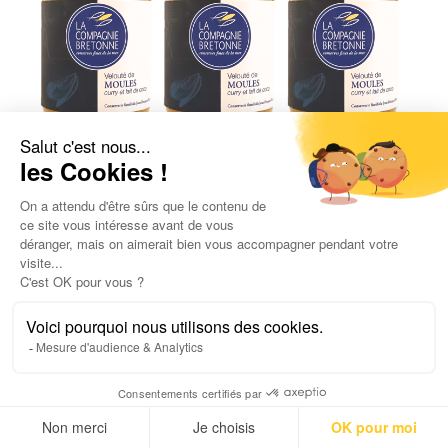
Lot de 3 Veloutés de moules, curry et
lait de coco 570g
22,60
€
1,32
€
/ 100gr
UGC :
3215
Poids net :
1 710,0
g