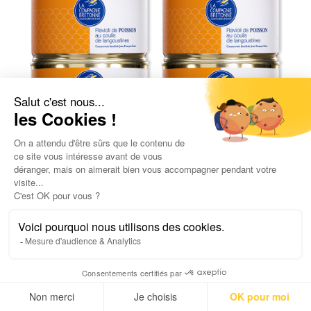
Lot de 6 Ravioli au coulis de langoustines
43,40
€
1,81
€
/ 100gr
UGC :
2600
Poids net :
2 400,0
g
AJOUTER AU PANIER